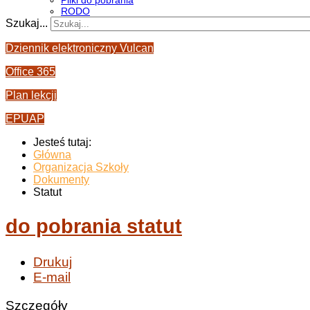
Pliki do pobrania
RODO
Szukaj...
Dziennik elektroniczny Vulcan
Office 365
Plan lekcji
EPUAP
Jesteś tutaj:
Główna
Organizacja Szkoły
Dokumenty
Statut
do pobrania statut
Drukuj
E-mail
Szczegóły