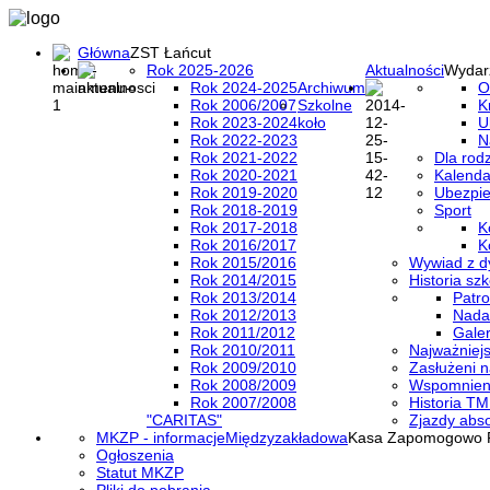
Główna
ZST Łańcut
Rok 2025-2026
Aktualności
Wydar
Rok 2024-2025
Archiwum
O
Rok 2006/2007
Szkolne
K
Rok 2023-2024
koło
U
Rok 2022-2023
N
Rok 2021-2022
Dla rod
Rok 2020-2021
Kalenda
Rok 2019-2020
Ubezpi
Rok 2018-2019
Sport
Rok 2017-2018
K
Rok 2016/2017
K
Rok 2015/2016
Wywiad z d
Rok 2014/2015
Historia szk
Rok 2013/2014
Patro
Rok 2012/2013
Nada
Rok 2011/2012
Galer
Rok 2010/2011
Najważniejs
Rok 2009/2010
Zasłużeni n
Rok 2008/2009
Wspomnieni
Rok 2007/2008
Historia TM
"CARITAS"
Zjazdy abs
MKZP - informacje
Międzyzakładowa
Kasa Zapomogowo 
Ogłoszenia
Statut MKZP