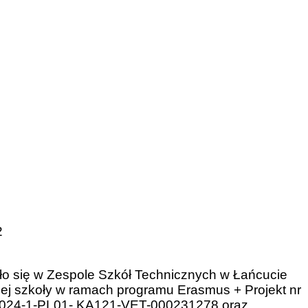
2
o się w Zespole Szkół Technicznych w Łańcucie
j szkoły w ramach programu Erasmus + Projekt nr
2024-1-PL01- KA121-VET-000231278 oraz