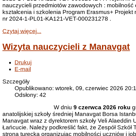
nauczycieli przedmiotów zawodowych : mobilność 
kształcenia i szkolenia Program Erasmus+ Projek
nr 2024-1-PL01-KA121-VET-000231278 .
Czytaj więcej...
Wizyta nauczycieli z Manavgat
Drukuj
E-mail
Szczegóły
Opublikowano: wtorek, 09, czerwiec 2026 20:
Odsłony: 42
W dniu
9 czerwca 2026 roku
g
anatolijskiej szkoły średniej Manavgat Borsa Istan
Manavgat wraz z dyrektorem szkoły Veli Alaeddin 
Łańcucie. Należy podkreślić fakt, że Zespół Szkół 
stroną turecką organizując mobilności uczniów i 