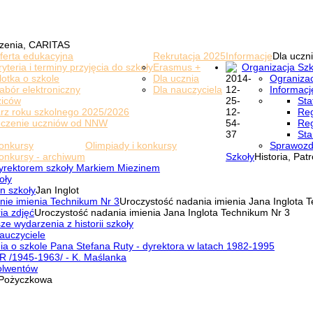
zenia, CARITAS
ferta edukacyjna
Rekrutacja 2025
Informacje
Dla uczni
ryteria i terminy przyjęcia do szkoły
Erasmus +
Organizacja Szk
lotka o szkole
Dla ucznia
Ogranizac
abór elektroniczny
Dla nauczyciela
Informacj
ziców
Sta
rz roku szkolnego 2025/2026
Reg
eczenie uczniów od NNW
Reg
Sta
onkursy
Olimpiady i konkursy
Sprawozd
onkursy - archiwum
Szkoły
Historia, Pat
yrektorem szkoły Markiem Miezinem
oły
n szkoły
Jan Inglot
nie imienia Technikum Nr 3
Uroczystość nadania imienia Jana Inglota 
ia zdjęć
Uroczystość nadania imienia Jana Inglota Technikum Nr 3
ze wydarzenia z historii szkoły
auczyciele
a o szkole Pana Stefana Ruty - dyrektora w latach 1982-1995
R /1945-1963/ - K. Maślanka
olwentów
Pożyczkowa