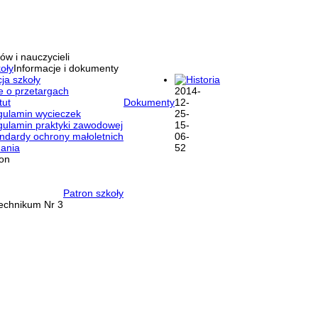
ów i nauczycieli
oły
Informacje i dokumenty
ja szkoły
Historia
e o przetargach
tut
Dokumenty
ulamin wycieczek
ulamin praktyki zawodowej
ndardy ochrony małoletnich
ania
ron
Patron szkoły
Technikum Nr 3