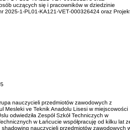
osób uczących się i pracowników w dziedzinie
t nr 2025-1-PL01-KA121-VET-000326424 oraz Projek
15
rupa nauczycieli przedmiotów zawodowych z
bul Mesleki ve Teknik Anadolu Lisesi w miejscowości
Uslu odwiedziła Zespół Szkół Techniczych w
Technicznych w Łańcucie współpracuję od kilku lat z
job shadowing nauczycieli przedmiotów zawodowych 