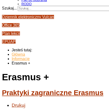
Pliki do pobrania
RODO
Szukaj...
Dziennik elektroniczny Vulcan
Office 365
Plan lekcji
EPUAP
Jesteś tutaj:
Główna
Informacje
Erasmus +
Erasmus +
Praktyki zagraniczne Erasmus
Drukuj