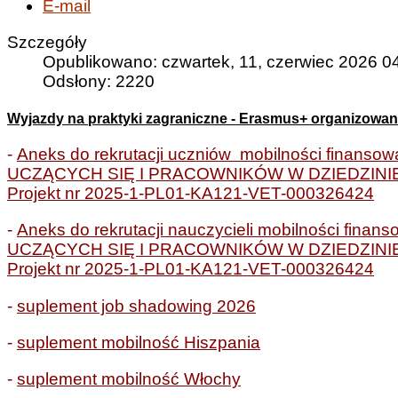
E-mail
Szczegóły
Opublikowano: czwartek, 11, czerwiec 2026 0
Odsłony: 2220
Wyjazdy na praktyki zagraniczne - Erasmus+ organizowane
-
Aneks do rekrutacji uczniów mobilności fina
UCZĄCYCH SIĘ I PRACOWNIKÓW W DZIEDZINIE 
Projekt nr 2025-1-PL01-KA121-VET-
000326424
-
Aneks do rekrutacji nauczycieli mobilności f
UCZĄCYCH SIĘ I PRACOWNIKÓW W DZIEDZINIE 
Projekt nr 2025-1-PL01-KA121-VET-
000326424
-
suplement job shadowing 2026
-
suplement mobilność Hiszpania
-
suplement mobilność Włochy