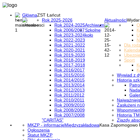
Główna
ZST Łańcut
Rok 2025-2026
Aktualności
Wydar
Rok 2024-2025
Archiwum
O
Rok 2006/2007
Szkolne
K
Rok 2023-2024
koło
U
Rok 2022-2023
N
Rok 2021-2022
Dla rod
Rok 2020-2021
Kalenda
Rok 2019-2020
Ubezpi
Rok 2018-2019
Sport
Rok 2017-2018
K
Rok 2016/2017
K
Rok 2015/2016
Wywiad z d
Rok 2014/2015
Historia szk
Rok 2013/2014
Patro
Rok 2012/2013
Nada
Rok 2011/2012
Galer
Rok 2010/2011
Najważniejs
Rok 2009/2010
Zasłużeni n
Rok 2008/2009
Wspomnieni
Rok 2007/2008
Historia TM
"CARITAS"
Zjazdy abs
MKZP - informacje
Międzyzakładowa
Kasa Zapomogowo 
Ogłoszenia
Statut MKZP