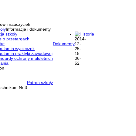
ów i nauczycieli
oły
Informacje i dokumenty
ja szkoły
Historia
e o przetargach
tut
Dokumenty
ulamin wycieczek
ulamin praktyki zawodowej
ndardy ochrony małoletnich
ania
ron
Patron szkoły
Technikum Nr 3