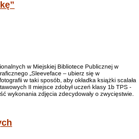
żkę”
onalnych w Miejskiej Bibliotece Publicznej w
raficznego „Sleeveface – ubierz się w
ografii w taki sposób, aby okładka książki scalała
stawowych II miejsce zdobył uczeń klasy 1b TPS -
kość wykonania zdjęcia zdecydowały o zwycięstwie.
ych