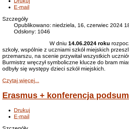
Drukuj
E-mail
Szczegóły
Opublikowano: niedziela, 16, czerwiec 2024 1
Odsłony: 1046
W dniu
14.06.2024 roku
rozpocz
szkoły, wspólnie z uczniami szkół miejskich przes
przemarszu, na scenie przywitał wszystkich uczni
Burmistrz wręczył symboliczne klucze do bram mi
odbyły się występy dzieci szkół miejskich.
Czytaj więcej...
Erasmus + konferencja podsu
Drukuj
E-mail
Szczegóły