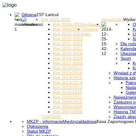
Główna
ZST Łańcut
Rok 2025-2026
Aktualności
Wydar
Rok 2024-2025
Archiwum
O
Rok 2006/2007
Szkolne
K
Rok 2023-2024
koło
U
Rok 2022-2023
N
Rok 2021-2022
Dla rod
Rok 2020-2021
Kalenda
Rok 2019-2020
Ubezpi
Rok 2018-2019
Sport
Rok 2017-2018
K
Rok 2016/2017
K
Rok 2015/2016
Wywiad z d
Rok 2014/2015
Historia szk
Rok 2013/2014
Patro
Rok 2012/2013
Nada
Rok 2011/2012
Galer
Rok 2010/2011
Najważniejs
Rok 2009/2010
Zasłużeni n
Rok 2008/2009
Wspomnieni
Rok 2007/2008
Historia TM
"CARITAS"
Zjazdy abs
MKZP - informacje
Międzyzakładowa
Kasa Zapomogowo 
Ogłoszenia
Statut MKZP