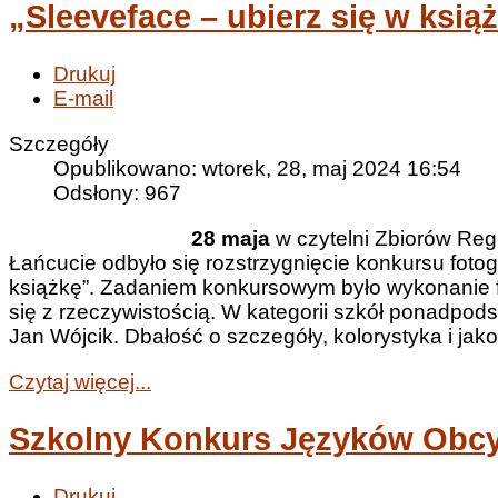
„Sleeveface – ubierz się w ksią
Drukuj
E-mail
Szczegóły
Opublikowano: wtorek, 28, maj 2024 16:54
Odsłony: 967
28 maja
w czytelni Zbiorów Regi
Łańcucie odbyło się rozstrzygnięcie konkursu fotog
książkę”. Zadaniem konkursowym było wykonanie fot
się z rzeczywistością. W kategorii szkół ponadpod
Jan Wójcik. Dbałość o szczegóły, kolorystyka i ja
Czytaj więcej...
Szkolny Konkurs Języków Obc
Drukuj