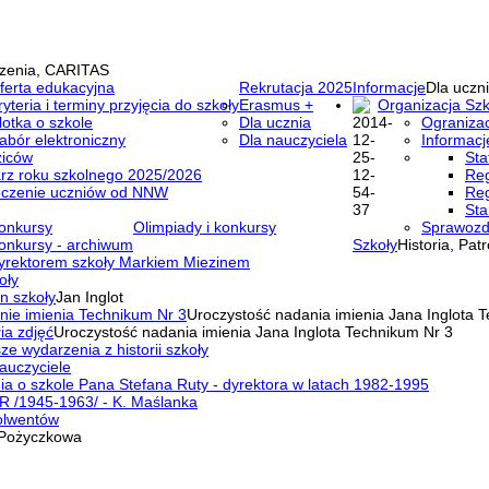
zenia, CARITAS
ferta edukacyjna
Rekrutacja 2025
Informacje
Dla uczni
ryteria i terminy przyjęcia do szkoły
Erasmus +
Organizacja Szk
lotka o szkole
Dla ucznia
Ogranizac
abór elektroniczny
Dla nauczyciela
Informacj
ziców
Sta
rz roku szkolnego 2025/2026
Reg
eczenie uczniów od NNW
Reg
Sta
onkursy
Olimpiady i konkursy
Sprawozd
onkursy - archiwum
Szkoły
Historia, Pat
yrektorem szkoły Markiem Miezinem
oły
n szkoły
Jan Inglot
nie imienia Technikum Nr 3
Uroczystość nadania imienia Jana Inglota 
ia zdjęć
Uroczystość nadania imienia Jana Inglota Technikum Nr 3
ze wydarzenia z historii szkoły
auczyciele
a o szkole Pana Stefana Ruty - dyrektora w latach 1982-1995
R /1945-1963/ - K. Maślanka
olwentów
Pożyczkowa