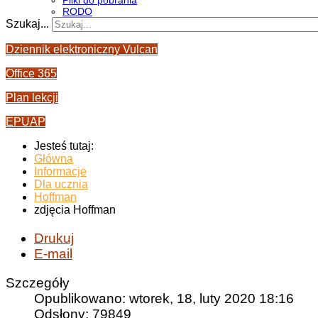
Pliki do pobrania
RODO
Szukaj...
Dziennik elektroniczny Vulcan
Office 365
Plan lekcji
EPUAP
Jesteś tutaj:
Główna
Informacje
Dla ucznia
Hoffman
zdjęcia Hoffman
Drukuj
E-mail
Szczegóły
Opublikowano: wtorek, 18, luty 2020 18:16
Odsłony: 79849