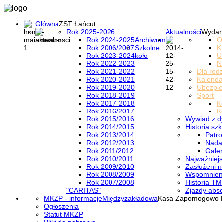
Główna
ZST Łańcut
Rok 2025-2026
Aktualności
Wydar
Rok 2024-2025
Archiwum
O
Rok 2006/2007
Szkolne
K
Rok 2023-2024
koło
U
Rok 2022-2023
N
Rok 2021-2022
Dla rod
Rok 2020-2021
Kalenda
Rok 2019-2020
Ubezpi
Rok 2018-2019
Sport
Rok 2017-2018
K
Rok 2016/2017
K
Rok 2015/2016
Wywiad z d
Rok 2014/2015
Historia szk
Rok 2013/2014
Patro
Rok 2012/2013
Nada
Rok 2011/2012
Galer
Rok 2010/2011
Najważniejs
Rok 2009/2010
Zasłużeni n
Rok 2008/2009
Wspomnieni
Rok 2007/2008
Historia TM
"CARITAS"
Zjazdy abs
MKZP - informacje
Międzyzakładowa
Kasa Zapomogowo 
Ogłoszenia
Statut MKZP