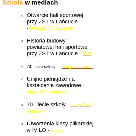
Szkoła
w mediach
Otwarcie hali sportowej
przy ZST w Łańcucie
-
relacja TV Łańcut
Historia budowy
powiatowej hali sportowej
przy ZST w Łancucie -
film
70 - lecie szkoły -
relacja TV Łańcut
Unijne pieniądze na
kształcenie zawodowe -
relacja TVP Rzeszów
70 - lecie szkoły -
relacja TVP
Rzeszów
Utworzenia klasy piłkarskiej
w IV LO -
wywiad