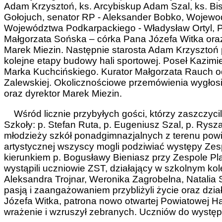
Adam Krzysztoń, ks. Arcybiskup Adam Szal, ks. Bi
Gołojuch, senator RP - Aleksander Bobko, Wojewo
Województwa Podkarpackiego - Władysław Ortyl, Po
Małgorzata Sońska – córka Pana Józefa Witka oraz
Marek Miezin. Następnie starosta Adam Krzysztoń 
kolejne etapy budowy hali sportowej. Poseł Kazimie
Marka Kuchcińskiego. Kurator Małgorzata Rauch odc
Zalewskiej. Okolicznościowe przemówienia wygłosi
oraz dyrektor Marek Miezin.
Wśród licznie przybyłych gości, którzy zaszczycili
Szkoły: p. Stefan Ruta, p. Eugeniusz Szal, p. Rysz
młodzieży szkół ponadgimnazjalnych z terenu powi
artystycznej wszyscy mogli podziwiać występy Zes
kierunkiem p. Bogusławy Bieniasz przy Zespole P
wystąpili uczniowie ZST, działający w szkolnym kole
Aleksandra Trojnar, Weronika Zagrobelna, Natalia 
pasją i zaangażowaniem przybliżyli życie oraz dzi
Józefa Witka, patrona nowo otwartej Powiatowej Ha
wrażenie i wzruszył zebranych. Uczniów do występu