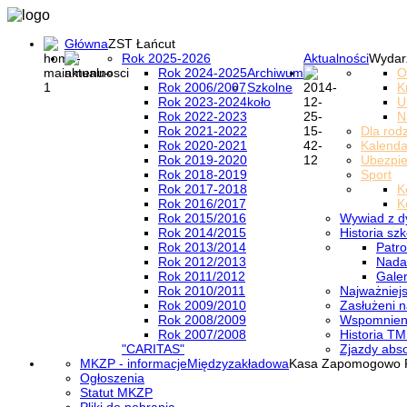
Główna
ZST Łańcut
Rok 2025-2026
Aktualności
Wydar
Rok 2024-2025
Archiwum
O
Rok 2006/2007
Szkolne
K
Rok 2023-2024
koło
U
Rok 2022-2023
N
Rok 2021-2022
Dla rod
Rok 2020-2021
Kalenda
Rok 2019-2020
Ubezpi
Rok 2018-2019
Sport
Rok 2017-2018
K
Rok 2016/2017
K
Rok 2015/2016
Wywiad z d
Rok 2014/2015
Historia szk
Rok 2013/2014
Patro
Rok 2012/2013
Nada
Rok 2011/2012
Galer
Rok 2010/2011
Najważniejs
Rok 2009/2010
Zasłużeni n
Rok 2008/2009
Wspomnieni
Rok 2007/2008
Historia TM
"CARITAS"
Zjazdy abs
MKZP - informacje
Międzyzakładowa
Kasa Zapomogowo 
Ogłoszenia
Statut MKZP