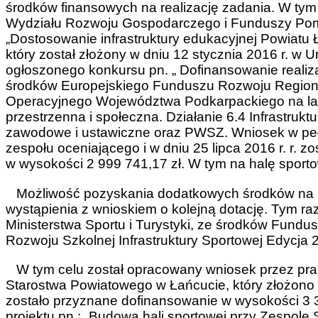
środków finansowych na realizację zadania. W ty
Wydziału Rozwoju Gospodarczego i Funduszy Po
„Dostosowanie infrastruktury edukacyjnej Powiatu
który został złożony w dniu 12 stycznia 2016 r. 
ogłoszonego konkursu pn. „ Dofinansowanie realiz
środków Europejskiego Funduszu Rozwoju Regio
Operacyjnego Województwa Podkarpackiego na lat
przestrzenna i społeczna. Działanie 6.4 Infrastruk
zawodowe i ustawiczne oraz PWSZ. Wniosek w pełni
zespołu oceniającego i w dniu 25 lipca 2016 r. r.
w wysokości 2 999 741,17 zł. W tym na halę sport
Możliwość pozyskania dodatkowych środków na bu
wystąpienia z wnioskiem o kolejną dotację. Tym r
Ministerstwa Sportu i Turystyki, ze środków Fund
Rozwoju Szkolnej Infrastruktury Sportowej Edycja
W tym celu został opracowany wniosek przez pra
Starostwa Powiatowego w Łańcucie, który złożono w
zostało przyznane dofinansowanie w wysokości 3 3
projektu pn.: „Budowa hali sportowej przy Zespole