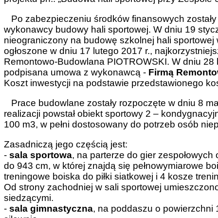
Po zabezpieczeniu środków finansowych zostały 
wykonawcy budowy hali sportowej. W dniu 19 styczn
nieograniczony na budowę szkolnej hali sportowej 
ogłoszone w dniu 17 lutego 2017 r., najkorzystniejs
Remontowo-Budowlana PIOTROWSKI. W dniu 28 lut
podpisana umowa z wykonawcą -
Firmą Remont
Koszt inwestycji na podstawie przedstawionego ko
Prace budowlane zostały rozpoczęte w dniu 8 marca 
realizacji powstał obiekt sportowy 2 – kondygnacy
100 m3, w pełni dostosowany do potrzeb osób nie
Zasadniczą jego częścią jest:
-
sala sportowa
, na parterze do gier zespołowyc
do 943 cm, w której znajdą się pełnowymiarowe bois
treningowe boiska do piłki siatkowej i 4 kosze treni
Od strony zachodniej w sali sportowej umieszczo
siedzącymi.
-
sala gimnastyczna
, na poddaszu o powierzchni 