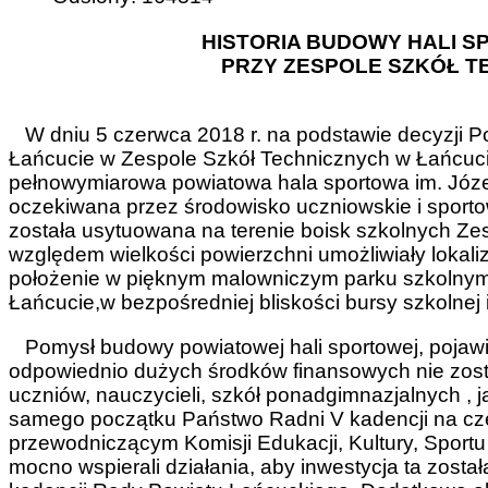
HISTORIA BUDOWY HALI S
PRZY ZESPOLE SZKÓŁ T
W dniu 5 czerwca 2018 r. na podstawie decyzji 
Łańcucie w Zespole Szkół Technicznych w Łańcuci
pełnowymiarowa powiatowa hala sportowa im. Józef
oczekiwana przez środowisko uczniowskie i sport
została usytuowana na terenie boisk szkolnych Ze
względem wielkości powierzchni umożliwiały lokaliza
położenie w pięknym malowniczym parku szkoln
Łańcucie,w bezpośredniej bliskości bursy szkolnej i 
Pomysł budowy powiatowej hali sportowej, pojawił 
odpowiednio dużych środków finansowych nie zosta
uczniów, nauczycieli, szkół ponadgimnazjalnych ,
samego początku Państwo Radni V kadencji na cz
przewodniczącym Komisji Edukacji, Kultury, Sport
mocno wspierali działania, aby inwestycja ta zosta