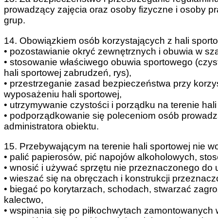
prowadzący zajęcia oraz osoby fizyczne i osoby 
grup.
14. Obowiązkiem osób korzystających z hali sportow
• pozostawianie okryć zewnętrznych i obuwia w sza
• stosowanie właściwego obuwia sportowego (czys
hali sportowej zabrudzeń, rys),
• przestrzeganie zasad bezpieczeństwa przy korzy
wyposażeniu hali sportowej,
• utrzymywanie czystości i porządku na terenie hali
• podporządkowanie się poleceniom osób prowadząc
administratora obiektu.
15. Przebywającym na terenie hali sportowej nie wo
• palić papierosów, pić napojów alkoholowych, st
• wnosić i używać sprzętu nie przeznaczonego do u
• wieszać się na obręczach i konstrukcji przeznacz
• biegać po korytarzach, schodach, stwarzać zagroż
kalectwo,
• wspinania się po piłkochwytach zamontowanych w