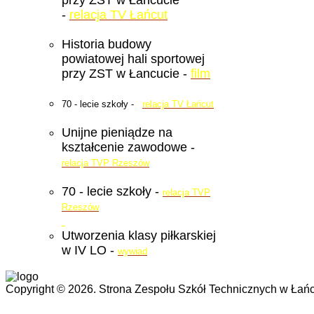
-
relacja TV Łańcut
Historia budowy
powiatowej hali sportowej
przy ZST w Łancucie -
film
70 - lecie szkoły -
relacja TV Łańcut
Unijne pieniądze na
kształcenie zawodowe -
relacja TVP Rzeszów
70 - lecie szkoły -
relacja TVP
Rzeszów
Utworzenia klasy piłkarskiej
w IV LO -
wywiad
Copyright © 2026. Strona Zespołu Szkół Technicznych w Łańc