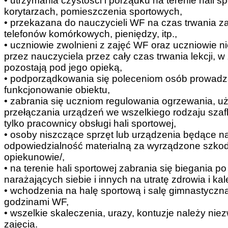
• utrzymania czystości i porządku na terenie hali s
korytarzach, pomieszczenia sportowych,
• przekazana do nauczycieli WF na czas trwania 
telefonów komórkowych, pieniędzy, itp.,
• uczniowie zwolnieni z zajęć WF oraz uczniowie
przez nauczyciela przez cały czas trwania lekcji, w
pozostają pod jego opieką,
• podporządkowania się poleceniom osób prowadz
funkcjonowanie obiektu,
• zabrania się uczniom regulowania ogrzewania, 
przełączania urządzeń we wszelkiego rodzaju sza
tylko pracownicy obsługi hali sportowej,
• osoby niszczące sprzęt lub urządzenia będące n
odpowiedzialność materialną za wyrządzone szkod
opiekunowie/,
• na terenie hali sportowej zabrania się biegania p
narażających siebie i innych na utratę zdrowia i ka
• wchodzenia na halę sportową i salę gimnastyczną
godzinami WF,
• wszelkie skaleczenia, urazy, kontuzje należy n
zajęcia.