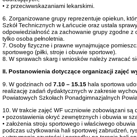
• z przeciwwskazaniami lekarskimi.
6. Zorganizowane grupy reprezentuje opiekun, któ
Szkół Technicznych w Łańcucie oraz ustala sprawy 
odpowiedzialność za zachowanie grupy zgodne z
tylko osoba pełnoletnia.
7. Osoby fizyczne i prawne wynajmujące pomieszcz
sportowego (piłki, stroje i obuwie sportowe).
8. W sprawach skarg i wniosków należy zwracać si
II. Postanowienia dotyczące organizacji zajęć 
9. W godzinach od
7.10 – 15.15
hala sportowa udos
realizację zadań dydaktycznych w zakresie wychow
Powiatowych Szkołach Ponadgimnazjalnych Powiat
10. W trakcie zajęć WF uczniowie zobowiązani są 
• pozostawienia okryć zewnętrznych i obuwia w sza
• założenia stroju sportowego i właściwego obuwi
podczas użytkowania hali sportowej zabrudzeń, rys 