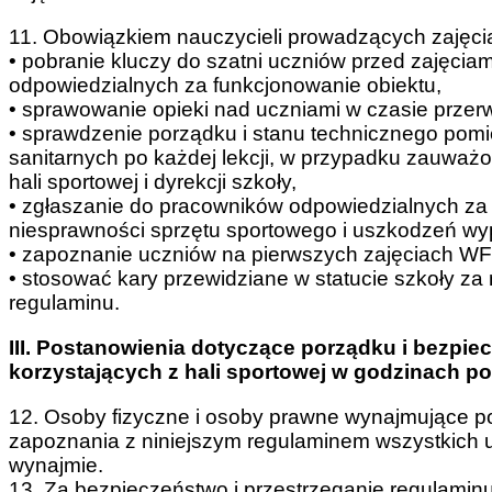
11. Obowiązkiem nauczycieli prowadzących zajęcia
• pobranie kluczy do szatni uczniów przed zajęciam
odpowiedzialnych za funkcjonowanie obiektu,
• sprawowanie opieki nad uczniami w czasie przer
• sprawdzenie porządku i stanu technicznego pomi
sanitarnych po każdej lekcji, w przypadku zauwa
hali sportowej i dyrekcji szkoły,
• zgłaszanie do pracowników odpowiedzialnych za
niesprawności sprzętu sportowego i uszkodzeń wyp
• zapoznanie uczniów na pierwszych zajęciach WF 
• stosować kary przewidziane w statucie szkoły za
regulaminu.
III. Postanowienia dotyczące porządku i bezpi
korzystających z hali sportowej
w godzinach p
12. Osoby fizyczne i osoby prawne wynajmujące p
zapoznania z niniejszym regulaminem wszystkich 
wynajmie.
13. Za bezpieczeństwo i przestrzeganie regulamin