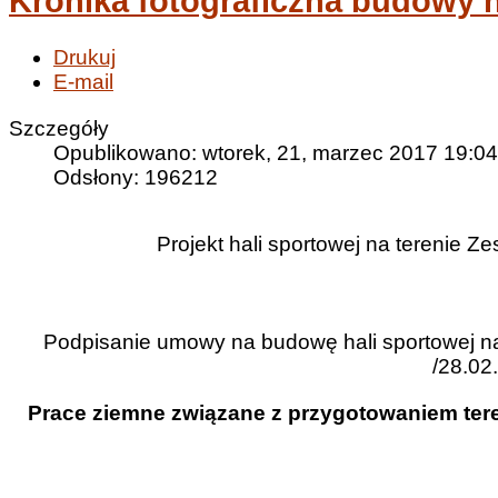
Kronika fotograficzna budowy h
Drukuj
E-mail
Szczegóły
Opublikowano: wtorek, 21, marzec 2017 19:04
Odsłony: 196212
Projekt hali sportowej na terenie 
Podpisanie umowy na budowę hali sportowej na
/28.02.
Prace
ziemne związane z przygotowaniem tere