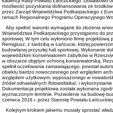
kadencji Rady Powiatu Łańcuckiego. Dodatkowo okoli
możliwość pozyskania dofinansowania ze środków
przez Zarząd Województwa Podkarpackiego z Eu
ramach Regionalnego Programu Operacyjnego Woj
Aby spełnić warunki wymagane do złożenia wnio
Województwa Podkarpackiego przystąpiono do przyg
sportowej. W tym celu wyłoniono firmę projektową 
Remigiusz, z siedzibą w Łańcucie, której powierz
budowlanej przyszłej hali sportowej. Wykonanie 
wojewódzkim konserwatorem zabytków w Rzeszowie
w obszarze objętym ochroną konserwatorską. Rezu
spełnił oczekiwania zamawiającego, powstał autorsk
obiektu bardzo nowoczesnego pod względem archi
względem użytkowym, wyposażonego w nowatorskie
źródeł odnawialnych /fotowoltaika/, i wykorzystanie
Dokumentacja projektowa została wykonana zgodn
wyznaczonym terminie. Pozwolenie na budowę budy
czerwca 2016 r. przez Starostę Powiatu Łańcuckie
Kolejnym krokiem jakiemu musiały sprostać władz