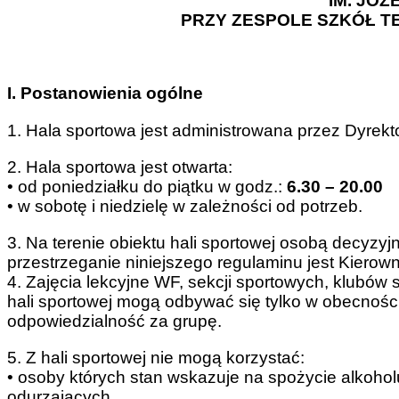
IM. JÓZ
PRZY ZESPOLE SZKÓŁ T
I. Postanowienia ogólne
1. Hala sportowa jest administrowana przez Dyrek
2. Hala sportowa jest otwarta:
• od poniedziałku do piątku w godz.:
6.30 – 20.00
• w sobotę i niedzielę w zależności od potrzeb.
3. Na terenie obiektu hali sportowej osobą decyzy
przestrzeganie niniejszego regulaminu jest Kierown
4. Zajęcia lekcyjne WF, sekcji sportowych, klubów
hali sportowej mogą odbywać się tylko w obecności 
odpowiedzialność za grupę.
5. Z hali sportowej nie mogą korzystać:
• osoby których stan wskazuje na spożycie alkohol
odurzających,