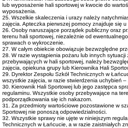
lub wyposażenie hali sportowej w kwocie do warto
wyposażenia.
25. Wszelkie skaleczenia i urazy należy natychmi
zajęcia. Apteczka pierwszej pomocy znajduje się u
26. Osoby naruszające porządek publiczny oraz p
terenu hali sportowej, niezależnie od ewentualne
sprawach o wykroczenie.
27. W całym obiekcie obowiązuje bezwzględne prze
28. W razie wystąpienia pożaru lub innych sytuacji
przebywających w hali sportowej, należy bezwzgl
zajęcia, opiekuna grupy lub Kierownika Hali Sporto
29. Dyrektor Zespołu Szkół Technicznych w Łańcuc
wszystkie zajęcia, w razie stwierdzenia uchybień – 
30. Kierownik Hali Sportowej lub jego zastępca sp
regulaminu. Wszystkie osoby przebywające na tere
podporządkowania się ich nakazom.
31. Za przedmioty wartościowe pozostawione w szatn
Sportowej nie ponoszą odpowiedzialności.
32. Wszystkie sprawy nie ujęte w niniejszym regul
Technicznych w Łańcucie, a w razie zaistniałych 