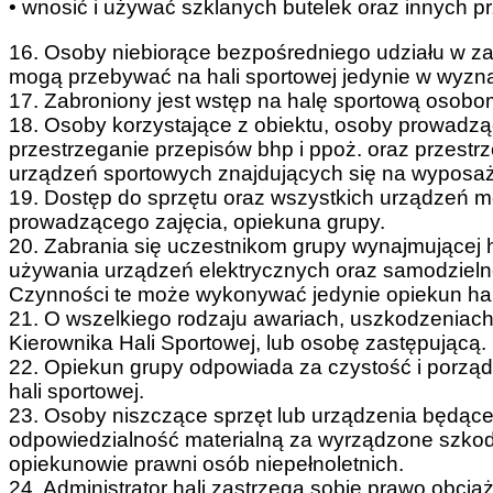
• wnosić i używać szklanych butelek oraz innych p
16. Osoby niebiorące bezpośredniego udziału w zaj
mogą przebywać na hali sportowej jedynie w wyzn
17. Zabroniony jest wstęp na halę sportową osobo
18. Osoby korzystające z obiektu, osoby prowadzą
przestrzeganie przepisów bhp i ppoż. oraz przestr
urządzeń sportowych znajdujących się na wyposaże
19. Dostęp do sprzętu oraz wszystkich urządzeń mo
prowadzącego zajęcia, opiekuna grupy.
20. Zabrania się uczestnikom grupy wynajmującej
używania urządzeń elektrycznych oraz samodzieln
Czynności te może wykonywać jedynie opiekun hali
21. O wszelkiego rodzaju awariach, uszkodzeniach
Kierownika Hali Sportowej, lub osobę zastępującą.
22. Opiekun grupy odpowiada za czystość i porzą
hali sportowej.
23. Osoby niszczące sprzęt lub urządzenia będąc
odpowiedzialność materialną za wyrządzone szko
opiekunowie prawni osób niepełnoletnich.
24. Administrator hali zastrzega sobie prawo obc