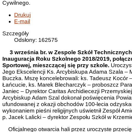
Cywilnego.
Drukuj
E-mail
Szczegóły
Odsłony: 162575
3 września br. w Zespole Szkół Technicznyc
Inauguracja Roku Szkolnego 2018/2019, połączo
Sportowej, mieszczącej się przy szkole.
Uroczys
Jego Ekscelencji Ks. Arcybiskupa Adama Szala – M
Buczka. Mszę koncelebrowali: ks. Tadeusz Kocór –
Łańcucie, ks. Marek Blecharczyk – proboszcz Parafi
Janiec – Dyrektor Caritas Archidiecezji Przemyskiej o
Arcybiskup Adam Szal dokonał poświęcenia Powiato
ufundowanej z okazji obchodów 100-lecia odzyskan
wykonaniem pieśni religijnych uświetnił Zespół Am
p. Jacek Lalicki – dyrektor Zespołu Szkół w Krzemi
Oficjalnego otwarcia hali przez uroczyste przecię