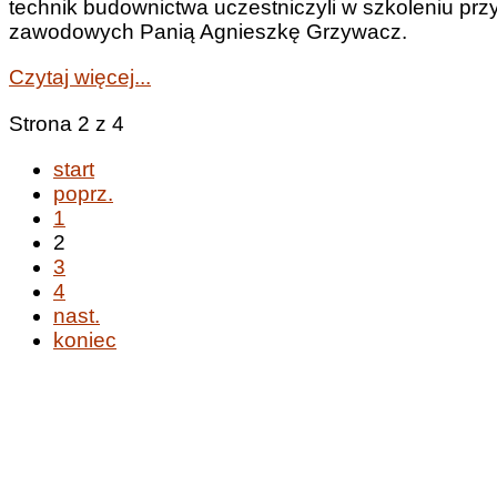
technik budownictwa uczestniczyli w szkoleniu p
zawodowych Panią Agnieszkę Grzywacz.
Czytaj więcej...
Strona 2 z 4
start
poprz.
1
2
3
4
nast.
koniec