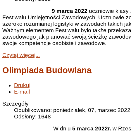
9 marca 2022
uczniowie klasy 1
Festiwalu Umiejętności Zawodowych. Uczniowie zos
szeroko rozumianej logistyki w zawodach takich jak 
Ważnym elementem Festiwalu było także przekaz
zawodowego jak planować swoją ścieżkę zawodową, 
swoje kompetencje osobiste i zawodowe.
Czytaj więcej...
Olimpiada Budowlana
Drukuj
E-mail
Szczegóły
Opublikowano: poniedziałek, 07, marzec 2022
Odsłony: 1648
W dniu
5 marca 2022r.
w Rzesz