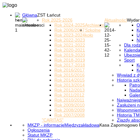
Główna
ZST Łańcut
Rok 2025-2026
Aktualności
Wydar
Rok 2024-2025
Archiwum
O
Rok 2006/2007
Szkolne
K
Rok 2023-2024
koło
U
Rok 2022-2023
N
Rok 2021-2022
Dla rod
Rok 2020-2021
Kalenda
Rok 2019-2020
Ubezpi
Rok 2018-2019
Sport
Rok 2017-2018
K
Rok 2016/2017
K
Rok 2015/2016
Wywiad z d
Rok 2014/2015
Historia szk
Rok 2013/2014
Patro
Rok 2012/2013
Nada
Rok 2011/2012
Galer
Rok 2010/2011
Najważniejs
Rok 2009/2010
Zasłużeni n
Rok 2008/2009
Wspomnieni
Rok 2007/2008
Historia TM
"CARITAS"
Zjazdy abs
MKZP - informacje
Międzyzakładowa
Kasa Zapomogowo 
Ogłoszenia
Statut MKZP