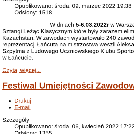
Opublikowano: środa, 09, marzec 2022 19:38
Odsłony: 1518
W dniach
5-6.03.2022r
w Warszaw
Sztangi Leżąc Klasycznym które były zarazem elim
Kazachstan. W zawodach wystartowało 240 zawodn
reprezentacji Łańcuta na mistrzostwa weszli Aleks
Szpytma z Ludowego Uczniowskiego Klubu Sportow
w Łańcucie.
Czytaj więcej...
Festiwal Umiejętności Zawodo
Drukuj
E-mail
Szczegóły
Opublikowano: środa, 06, kwiecień 2022 17:2
Odsłony: 1355