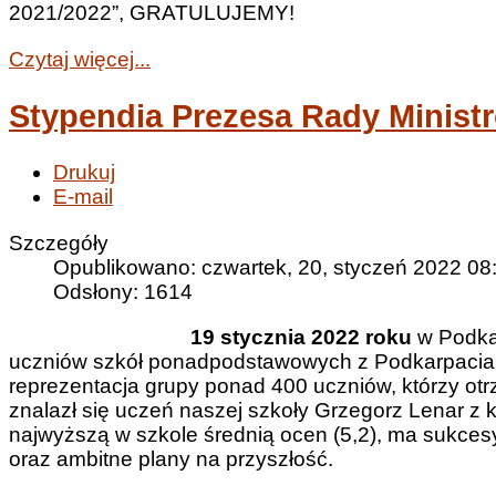
2021/2022”, GRATULUJEMY!
Czytaj więcej...
Stypendia Prezesa Rady Minist
Drukuj
E-mail
Szczegóły
Opublikowano: czwartek, 20, styczeń 2022 08
Odsłony: 1614
19 stycznia 2022 roku
w Podka
uczniów szkół ponadpodstawowych z Podkarpacia 
reprezentacja grupy ponad 400 uczniów, którzy otr
znalazł się uczeń naszej szkoły Grzegorz Lenar z 
najwyższą w szkole średnią ocen (5,2), ma sukces
oraz ambitne plany na przyszłość.