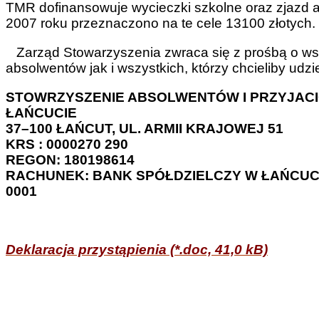
TMR dofinansowuje wycieczki szkolne oraz zjazd a
2007 roku przeznaczono na te cele 13100 złotych.
Zarząd Stowarzyszenia zwraca się z prośbą o wspa
absolwentów jak i wszystkich, którzy chcieliby udz
STOWRZYSZENIE ABSOLWENTÓW I PRZYJACI
ŁAŃCUCIE
37–100 ŁAŃCUT, UL. ARMII KRAJOWEJ 51
KRS : 0000270 290
REGON: 180198614
RACHUNEK: BANK SPÓŁDZIELCZY W ŁAŃCUCIE,
0001
Deklaracja przystąpienia (*.doc, 41,0 kB)