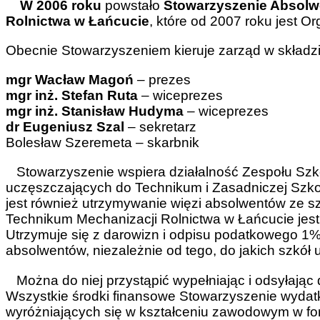
W 2006 roku
powstało
Stowarzyszenie Absolwe
Rolnictwa w Łańcucie
, które od 2007 roku jest O
Obecnie Stowarzyszeniem kieruje zarząd w składzi
mgr Wacław Magoń
– prezes
mgr inż. Stefan Ruta
– wiceprezes
mgr inż. Stanisław Hudyma
– wiceprezes
dr Eugeniusz Szal
– sekretarz
Bolesław Szeremeta – skarbnik
Stowarzyszenie wspiera działalność Zespołu Szkó
uczęszczających do Technikum i Zasadniczej Sz
jest również utrzymywanie więzi absolwentów ze sz
Technikum Mechanizacji Rolnictwa w Łańcucie jest o
Utrzymuje się z darowizn i odpisu podatkowego 1% 
absolwentów, niezależnie od tego, do jakich szkół 
Można do niej przystąpić wypełniając i odsyłając 
Wszystkie środki finansowe Stowarzyszenie wydatk
wyróżniających się w kształceniu zawodowym w for