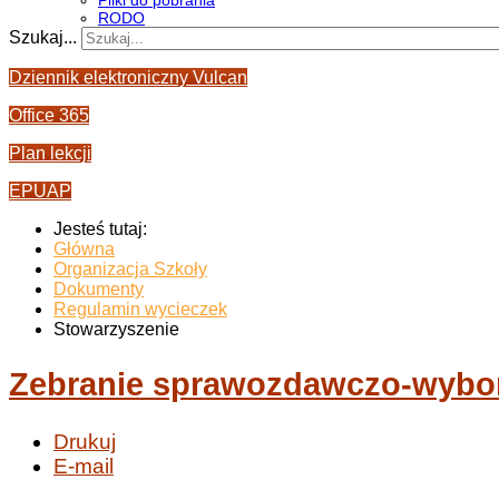
Pliki do pobrania
RODO
Szukaj...
Dziennik elektroniczny Vulcan
Office 365
Plan lekcji
EPUAP
Jesteś tutaj:
Główna
Organizacja Szkoły
Dokumenty
Regulamin wycieczek
Stowarzyszenie
Zebranie sprawozdawczo-wybo
Drukuj
E-mail