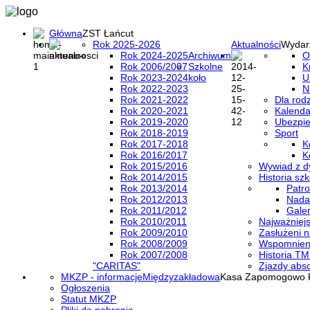
Główna
ZST Łańcut
Rok 2025-2026
Aktualności
Wydar
Rok 2024-2025
Archiwum
O
Rok 2006/2007
Szkolne
K
Rok 2023-2024
koło
U
Rok 2022-2023
N
Rok 2021-2022
Dla rod
Rok 2020-2021
Kalenda
Rok 2019-2020
Ubezpi
Rok 2018-2019
Sport
Rok 2017-2018
K
Rok 2016/2017
K
Rok 2015/2016
Wywiad z d
Rok 2014/2015
Historia szk
Rok 2013/2014
Patro
Rok 2012/2013
Nada
Rok 2011/2012
Galer
Rok 2010/2011
Najważniejs
Rok 2009/2010
Zasłużeni n
Rok 2008/2009
Wspomnieni
Rok 2007/2008
Historia TM
"CARITAS"
Zjazdy abs
MKZP - informacje
Międzyzakładowa
Kasa Zapomogowo 
Ogłoszenia
Statut MKZP