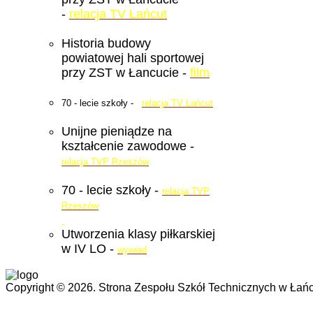
-
relacja TV Łańcut
Historia budowy
powiatowej hali sportowej
przy ZST w Łancucie -
film
70 - lecie szkoły -
relacja TV Łańcut
Unijne pieniądze na
kształcenie zawodowe -
relacja TVP Rzeszów
70 - lecie szkoły -
relacja TVP
Rzeszów
Utworzenia klasy piłkarskiej
w IV LO -
wywiad
Copyright © 2026. Strona Zespołu Szkół Technicznych w Łańc