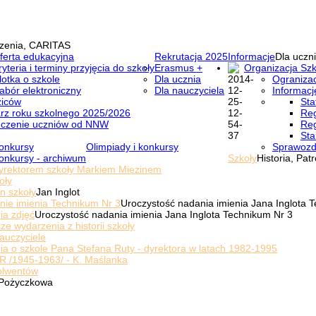
zenia, CARITAS
ferta edukacyjna
Rekrutacja 2025
Informacje
Dla uczni
ryteria i terminy przyjęcia do szkoły
Erasmus +
Organizacja Szk
lotka o szkole
Dla ucznia
Ogranizac
abór elektroniczny
Dla nauczyciela
Informacj
ziców
Sta
rz roku szkolnego 2025/2026
Reg
eczenie uczniów od NNW
Reg
Sta
onkursy
Olimpiady i konkursy
Sprawozd
onkursy - archiwum
Szkoły
Historia, Pat
yrektorem szkoły Markiem Miezinem
oły
n szkoły
Jan Inglot
nie imienia Technikum Nr 3
Uroczystość nadania imienia Jana Inglota 
ia zdjęć
Uroczystość nadania imienia Jana Inglota Technikum Nr 3
ze wydarzenia z historii szkoły
auczyciele
a o szkole Pana Stefana Ruty - dyrektora w latach 1982-1995
R /1945-1963/ - K. Maślanka
olwentów
Pożyczkowa