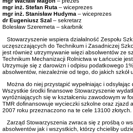
mgr Wacław Magoń
– prezes
mgr inż. Stefan Ruta
– wiceprezes
mgr inż. Stanisław Hudyma
– wiceprezes
dr Eugeniusz Szal
– sekretarz
Bolesław Szeremeta – skarbnik
Stowarzyszenie wspiera działalność Zespołu Szkó
uczęszczających do Technikum i Zasadniczej Sz
jest również utrzymywanie więzi absolwentów ze sz
Technikum Mechanizacji Rolnictwa w Łańcucie jest o
Utrzymuje się z darowizn i odpisu podatkowego 1% 
absolwentów, niezależnie od tego, do jakich szkół 
Można do niej przystąpić wypełniając i odsyłając 
Wszystkie środki finansowe Stowarzyszenie wydatk
wyróżniających się w kształceniu zawodowym w for
TMR dofinansowuje wycieczki szkolne oraz zjazd a
2007 roku przeznaczono na te cele 13100 złotych.
Zarząd Stowarzyszenia zwraca się z prośbą o wspa
absolwentów jak i wszystkich, którzy chcieliby udz