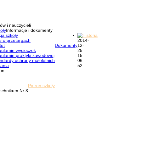
ów i nauczycieli
oły
Informacje i dokumenty
ja szkoły
Historia
e o przetargach
tut
Dokumenty
ulamin wycieczek
ulamin praktyki zawodowej
ndardy ochrony małoletnich
ania
ron
Patron szkoły
Technikum Nr 3