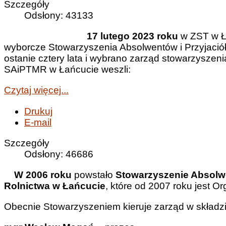
Szczegóły
Odsłony: 43133
17 lutego 2023 roku
w ZST w Ł
wyborcze Stowarzyszenia Absolwentów i Przyjaci
ostanie cztery lata i wybrano zarząd stowarzyszeni
SAiPTMR w Łańcucie weszli:
Czytaj więcej...
Drukuj
E-mail
Szczegóły
Odsłony: 46686
W 2006 roku
powstało
Stowarzyszenie Absolwe
Rolnictwa w Łańcucie
, które od 2007 roku jest O
Obecnie Stowarzyszeniem kieruje zarząd w składzi