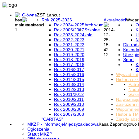
Główna
ZST Łańcut
Rok 2025-2026
Aktualności
Wydar
Rok 2024-2025
Archiwum
O
Rok 2006/2007
Szkolne
K
Rok 2023-2024
koło
U
Rok 2022-2023
N
Rok 2021-2022
Dla rod
Rok 2020-2021
Kalenda
Rok 2019-2020
Ubezpi
Rok 2018-2019
Sport
Rok 2017-2018
K
Rok 2016/2017
K
Rok 2015/2016
Wywiad z d
Rok 2014/2015
Historia szk
Rok 2013/2014
Patro
Rok 2012/2013
Nada
Rok 2011/2012
Galer
Rok 2010/2011
Najważniejs
Rok 2009/2010
Zasłużeni n
Rok 2008/2009
Wspomnieni
Rok 2007/2008
Historia TM
"CARITAS"
Zjazdy abs
MKZP - informacje
Międzyzakładowa
Kasa Zapomogowo 
Ogłoszenia
Statut MKZP