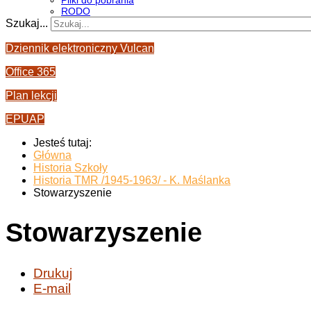
Pliki do pobrania
RODO
Szukaj...
Dziennik elektroniczny Vulcan
Office 365
Plan lekcji
EPUAP
Jesteś tutaj:
Główna
Historia Szkoły
Historia TMR /1945-1963/ - K. Maślanka
Stowarzyszenie
Stowarzyszenie
Drukuj
E-mail