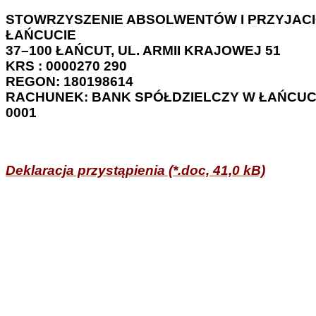
STOWRZYSZENIE ABSOLWENTÓW I PRZYJACI
ŁAŃCUCIE
37–100 ŁAŃCUT, UL. ARMII KRAJOWEJ 51
KRS : 0000270 290
REGON: 180198614
RACHUNEK: BANK SPÓŁDZIELCZY W ŁAŃCUCIE,
0001
Deklaracja przystąpienia (*.doc, 41,0 kB)