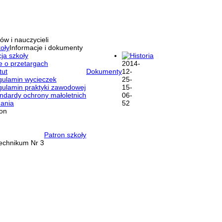
ów i nauczycieli
oły
Informacje i dokumenty
ja szkoły
Historia
e o przetargach
tut
Dokumenty
ulamin wycieczek
ulamin praktyki zawodowej
ndardy ochrony małoletnich
ania
ron
Patron szkoły
Technikum Nr 3