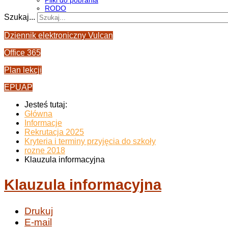
Pliki do pobrania
RODO
Szukaj...
Dziennik elektroniczny Vulcan
Office 365
Plan lekcji
EPUAP
Jesteś tutaj:
Główna
Informacje
Rekrutacja 2025
Kryteria i terminy przyjęcia do szkoły
rozne 2018
Klauzula informacyjna
Klauzula informacyjna
Drukuj
E-mail