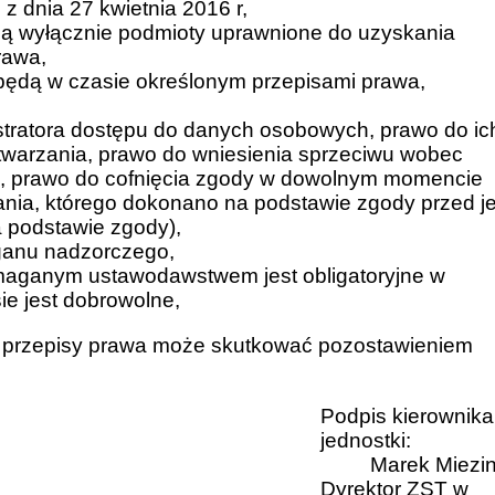
 dnia 27 kwietnia 2016 r,
ą wyłącznie podmioty uprawnione do uzyskania
rawa,
ędą w czasie określonym przepisami prawa,
stratora dostępu do danych osobowych, prawo do ic
etwarzania, prawo do wniesienia sprzeciwu wobec
h, prawo do cofnięcia zgody w dowolnym momencie
ia, którego dokonano na podstawie zgody przed je
a podstawie zgody),
rganu nadzorczego,
maganym ustawodawstwem jest obligatoryjne w
ie jest dobrowolne,
przepisy prawa może skutkować pozostawieniem
Podpis kierownika
jednostki:
Marek Miezi
Dyrektor ZST w