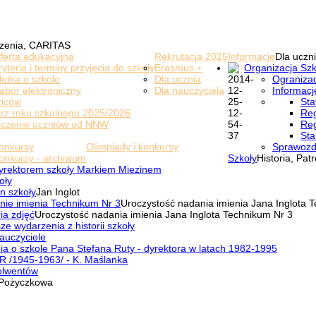
zenia, CARITAS
ferta edukacyjna
Rekrutacja 2025
Informacje
Dla uczni
ryteria i terminy przyjęcia do szkoły
Erasmus +
Organizacja Szk
lotka o szkole
Dla ucznia
Ogranizac
abór elektroniczny
Dla nauczyciela
Informacj
ziców
Sta
rz roku szkolnego 2025/2026
Reg
eczenie uczniów od NNW
Reg
Sta
onkursy
Olimpiady i konkursy
Sprawozd
onkursy - archiwum
Szkoły
Historia, Pat
yrektorem szkoły Markiem Miezinem
oły
n szkoły
Jan Inglot
nie imienia Technikum Nr 3
Uroczystość nadania imienia Jana Inglota 
ia zdjęć
Uroczystość nadania imienia Jana Inglota Technikum Nr 3
ze wydarzenia z historii szkoły
auczyciele
a o szkole Pana Stefana Ruty - dyrektora w latach 1982-1995
R /1945-1963/ - K. Maślanka
olwentów
Pożyczkowa