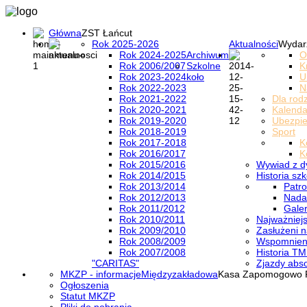
Główna
ZST Łańcut
Rok 2025-2026
Aktualności
Wydar
Rok 2024-2025
Archiwum
O
Rok 2006/2007
Szkolne
K
Rok 2023-2024
koło
U
Rok 2022-2023
N
Rok 2021-2022
Dla rod
Rok 2020-2021
Kalenda
Rok 2019-2020
Ubezpi
Rok 2018-2019
Sport
Rok 2017-2018
K
Rok 2016/2017
K
Rok 2015/2016
Wywiad z d
Rok 2014/2015
Historia szk
Rok 2013/2014
Patro
Rok 2012/2013
Nada
Rok 2011/2012
Galer
Rok 2010/2011
Najważniejs
Rok 2009/2010
Zasłużeni n
Rok 2008/2009
Wspomnieni
Rok 2007/2008
Historia TM
"CARITAS"
Zjazdy abs
MKZP - informacje
Międzyzakładowa
Kasa Zapomogowo 
Ogłoszenia
Statut MKZP