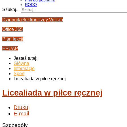
Pliki do pobrania
RODO
Szukaj...
Dziennik elektroniczny Vulcan
Office 365
Plan lekcji
EPUAP
Jesteś tutaj:
Główna
Informacje
Sport
Licealiada w piłce ręcznej
Licealiada w piłce ręcznej
Drukuj
E-mail
Szczegóły