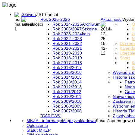
Główna
ZST Łańcut
Rok 2025-2026
Aktualności
Wydar
Rok 2024-2025
Archiwum
O
Rok 2006/2007
Szkolne
K
Rok 2023-2024
koło
U
Rok 2022-2023
N
Rok 2021-2022
Dla rod
Rok 2020-2021
Kalenda
Rok 2019-2020
Ubezpi
Rok 2018-2019
Sport
Rok 2017-2018
K
Rok 2016/2017
K
Rok 2015/2016
Wywiad z d
Rok 2014/2015
Historia szk
Rok 2013/2014
Patro
Rok 2012/2013
Nada
Rok 2011/2012
Galer
Rok 2010/2011
Najważniejs
Rok 2009/2010
Zasłużeni n
Rok 2008/2009
Wspomnieni
Rok 2007/2008
Historia TM
"CARITAS"
Zjazdy abs
MKZP - informacje
Międzyzakładowa
Kasa Zapomogowo 
Ogłoszenia
Statut MKZP