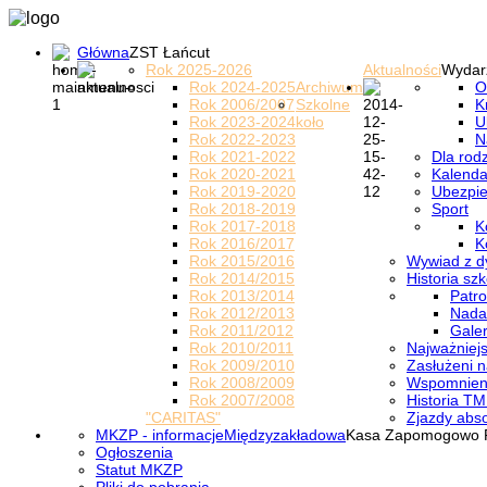
Główna
ZST Łańcut
Rok 2025-2026
Aktualności
Wydar
Rok 2024-2025
Archiwum
O
Rok 2006/2007
Szkolne
K
Rok 2023-2024
koło
U
Rok 2022-2023
N
Rok 2021-2022
Dla rod
Rok 2020-2021
Kalenda
Rok 2019-2020
Ubezpi
Rok 2018-2019
Sport
Rok 2017-2018
K
Rok 2016/2017
K
Rok 2015/2016
Wywiad z d
Rok 2014/2015
Historia szk
Rok 2013/2014
Patro
Rok 2012/2013
Nada
Rok 2011/2012
Galer
Rok 2010/2011
Najważniejs
Rok 2009/2010
Zasłużeni n
Rok 2008/2009
Wspomnieni
Rok 2007/2008
Historia TM
"CARITAS"
Zjazdy abs
MKZP - informacje
Międzyzakładowa
Kasa Zapomogowo 
Ogłoszenia
Statut MKZP