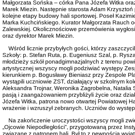
Małgorzata Sońska – córka Pana Józefa Witka oraz
Marek Miezin. Następnie starosta Adam Krzysztoń 
kolejne etapy budowy hali sportowej. Poseł Kazimie
Marka Kuchcińskiego. Kurator Małgorzata Rauch odc
Zalewskiej. Okolicznościowe przemówienia wygłosi
oraz dyrektor Marek Miezin.
Wśród licznie przybyłych gości, którzy zaszczycili
Szkoły: p. Stefan Ruta, p. Eugeniusz Szal, p. Rysz
młodzieży szkół ponadgimnazjalnych z terenu powi
artystycznej wszyscy mogli podziwiać występy Zes
kierunkiem p. Bogusławy Bieniasz przy Zespole P
wystąpili uczniowie ZST, działający w szkolnym kole
Aleksandra Trojnar, Weronika Zagrobelna, Natalia 
pasją i zaangażowaniem przybliżyli życie oraz dzi
Józefa Witka, patrona nowo otwartej Powiatowej Ha
wrażenie i wzruszył zebranych. Uczniów do występu
Na zakończenie uroczystości wszyscy mogli zwied
„Ojcowie Niepodległości”, przygotowaną przez Insty
związane z patronem hali. Był to z pewnością wyją