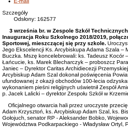
E-mail
Szczegóły
Odsłony: 162577
3 września br. w Zespole Szkół Technicznyc
Inauguracja Roku Szkolnego 2018/2019, połączo
Sportowej, mieszczącej się przy szkole.
Uroczys
Jego Ekscelencji Ks. Arcybiskupa Adama Szala – M
Buczka. Mszę koncelebrowali: ks. Tadeusz Kocór –
Łańcucie, ks. Marek Blecharczyk – proboszcz Parafi
Janiec – Dyrektor Caritas Archidiecezji Przemyskiej o
Arcybiskup Adam Szal dokonał poświęcenia Powiato
ufundowanej z okazji obchodów 100-lecia odzyskan
wykonaniem pieśni religijnych uświetnił Zespół Am
p. Jacek Lalicki – dyrektor Zespołu Szkół w Krzemi
Oficjalnego otwarcia hali przez uroczyste przecię
Adam Krzysztoń, ks. Arcybiskup Adam Szal, ks. Bi
Gołojuch, senator RP - Aleksander Bobko, Wojewo
Województwa Podkarpackiego - Władysław Ortyl, Po