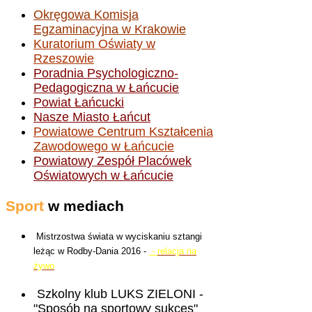
Okręgowa Komisja
Egzaminacyjna w Krakowie
Kuratorium Oświaty w
Rzeszowie
Poradnia Psychologiczno-
Pedagogiczna w Łańcucie
Powiat Łańcucki
Nasze Miasto Łańcut
Powiatowe Centrum Kształcenia
Zawodowego w Łańcucie
Powiatowy Zespół Placówek
Oświatowych w Łańcucie
Sport
w mediach
Mistrzostwa świata w wyciskaniu sztangi
leżąc w Rodby-Dania 2016 -
-
relacja na
żywo
Szkolny klub LUKS ZIELONI -
"Sposób na sportowy sukces"