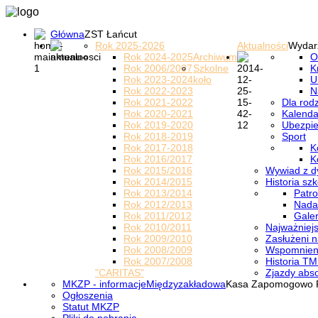
Główna
ZST Łańcut
Rok 2025-2026
Aktualności
Wydar
Rok 2024-2025
Archiwum
O
Rok 2006/2007
Szkolne
K
Rok 2023-2024
koło
U
Rok 2022-2023
N
Rok 2021-2022
Dla rod
Rok 2020-2021
Kalenda
Rok 2019-2020
Ubezpi
Rok 2018-2019
Sport
Rok 2017-2018
K
Rok 2016/2017
K
Rok 2015/2016
Wywiad z d
Rok 2014/2015
Historia szk
Rok 2013/2014
Patro
Rok 2012/2013
Nada
Rok 2011/2012
Galer
Rok 2010/2011
Najważniejs
Rok 2009/2010
Zasłużeni n
Rok 2008/2009
Wspomnieni
Rok 2007/2008
Historia TM
"CARITAS"
Zjazdy abs
MKZP - informacje
Międzyzakładowa
Kasa Zapomogowo 
Ogłoszenia
Statut MKZP