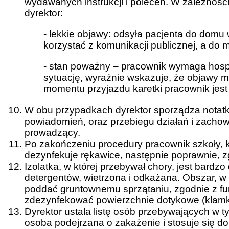
wydawanych instrukcji i poleceń. W zależności
dyrektor:
- lekkie objawy: odsyła pacjenta do domu
korzystać z komunikacji publicznej, a do m
- stan poważny – pracownik wymaga hospit
sytuację, wyraźnie wskazuje, że objawy 
momentu przyjazdu karetki pracownik jest w
W obu przypadkach dyrektor sporządza notatk
powiadomień, oraz przebiegu działań i zacho
prowadzący.
Po zakończeniu procedury pracownik szkoły, k
dezynfekuje rękawice, następnie poprawnie, z
Izolatka, w której przebywał chory, jest bard
detergentów, wietrzona i odkażana. Obszar, w 
poddać gruntownemu sprzątaniu, zgodnie z fu
zdezynfekować powierzchnie dotykowe (klamki,
Dyrektor ustala listę osób przebywających w 
osoba podejrzana o zakażenie i stosuje się 