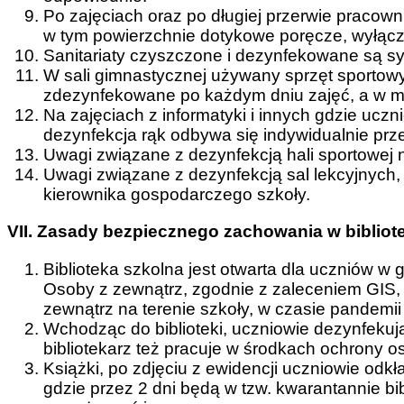
Po zajęciach oraz po długiej przerwie pracown
w tym powierzchnie dotykowe poręcze, wyłącznik
Sanitariaty czyszczone i dezynfekowane są sys
W sali gimnastycznej używany sprzęt sportow
zdezynfekowane po każdym dniu zajęć, a w mi
Na zajęciach z informatyki i innych gdzie uczn
dezynfekcja rąk odbywa się indywidualnie prz
Uwagi związane z dezynfekcją hali sportowej n
Uwagi związane z dezynfekcją sal lekcyjnych, 
kierownika gospodarczego szkoły.
VII. Zasady bezpiecznego zachowania w bibliot
Biblioteka szkolna jest otwarta dla uczniów 
Osoby z zewnątrz, zgodnie z zaleceniem GIS,
zewnątrz na terenie szkoły, w czasie pandemii
Wchodząc do biblioteki, uczniowie dezynfekują
bibliotekarz też pracuje w środkach ochrony os
Książki, po zdjęciu z ewidencji uczniowie od
gdzie przez 2 dni będą w tzw. kwarantannie bi