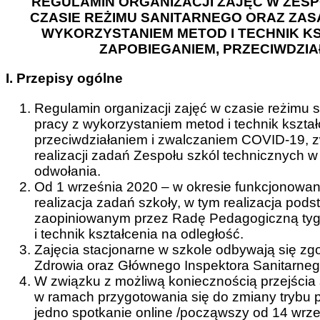
REGULAMIN ORGANIZACJI ZAJĘĆ W ZES
CZASIE REŻIMU SANITARNEGO ORAZ ZA
WYKORZYSTANIEM METOD I TECHNIK K
ZAPOBIEGANIEM, PRZECIWDZIA
I. Przepisy ogólne
Regulamin organizacji zajęć w czasie reżimu 
pracy z wykorzystaniem metod i technik kszta
przeciwdziałaniem i zwalczaniem COVID-19, z
realizacji zadań Zespołu szkól technicznych 
odwołania.
Od 1 września 2020 – w okresie funkcjonowani
realizacja zadań szkoły, w tym realizacja pod
zaopiniowanym przez Radę Pedagogiczną tyg
i technik kształcenia na odległość.
Zajęcia stacjonarne w szkole odbywają się zgo
Zdrowia oraz Głównego Inspektora Sanitarneg
W związku z możliwą koniecznością przejścia s
w ramach przygotowania się do zmiany trybu 
jedno spotkanie online /począwszy od 14 wrześ