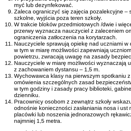
myć lub dezynfekować.
Zaleca ograniczyć się zajęcia pozalekcyjne – 
szkolne, wyjścia poza teren szkoły.
W trakcie bloków przedmiotowych /dwie i więc
przerwy wyznacza nauczyciel z zaleceniem o
ograniczenia zatłoczenia na korytarzach.
Nauczyciele sprawują opiekę nad uczniami w
w tym w miarę możliwości zapewniają uczniom
powietrzu, zwracają uwagę na zasady bezpie
Nauczyciele w miarę możliwości wyznaczają 
z zachowaniem dystansu – 1,5 m.
Wychowawca klasy na pierwszym spotkaniu z u
omówienia szczególnych zasad bezpieczeństw
w tym godziny i zasady pracy biblioteki, gabine
dzienniku.
Pracownicy osobom z zewnątrz szkoły wskazuj
odnośnie konieczności zasłaniania nosa i ust n
placówki lub noszenia jednorazowych rękawic
najmniej 1,5 metra.