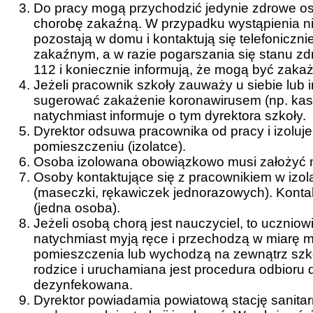
Do pracy mogą przychodzić jedynie zdrowe o
chorobę zakaźną. W przypadku wystąpienia n
pozostają w domu i kontaktują się telefoniczni
zakaźnym, a w razie pogarszania się stanu zd
112 i koniecznie informują, że mogą być zaka
Jeżeli pracownik szkoły zauważy u siebie lub
sugerować zakażenie koronawirusem (np. kasz
natychmiast informuje o tym dyrektora szkoły.
Dyrektor odsuwa pracownika od pracy i izolu
pomieszczeniu (izolatce).
Osoba izolowana obowiązkowo musi założyć m
Osoby kontaktujące się z pracownikiem w izo
(maseczki, rękawiczek jednorazowych). Kont
(jedna osoba).
Jeżeli osobą chorą jest nauczyciel, to uczniow
natychmiast myją ręce i przechodzą w miarę
pomieszczenia lub wychodzą na zewnątrz szkoły
rodzice i uruchamiana jest procedura odbioru d
dezynfekowana.
Dyrektor powiadamia powiatową stację sanitarn