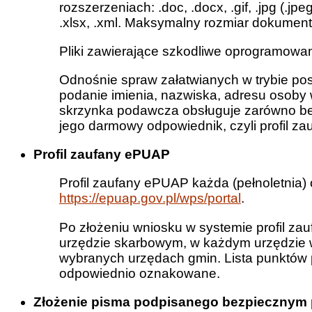
rozszerzeniach: .doc, .docx, .gif, .jpg (.jpeg), .o
.xlsx, .xml. Maksymalny rozmiar dokument
Pliki zawierające szkodliwe oprogramow
Odnośnie spraw załatwianych w trybie po
podanie imienia, nazwiska, adresu osoby 
skrzynka podawcza obsługuje zarówno bezp
jego darmowy odpowiednik, czyli profil z
Profil zaufany ePUAP
Profil zaufany ePUAP każda (pełnoletnia)
https://epuap.gov.pl/wps/portal
.
Po złożeniu wniosku w systemie profil za
urzędzie skarbowym, w każdym urzędzie 
wybranych urzędach gmin. Lista punktów 
odpowiednio oznakowane.
Złożenie pisma podpisanego bezpiecznym