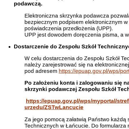
podawczą.
Elektroniczna skrzynka podawcza pozwala
bezpiecznym podpisem elektronicznym w
poświadczenia przedłożenia (UPP).
UPP jest dowodem doręczenia pisma, a wi
Dostarczenie do Zespołu Szkół Techniczn
W celu dostarczenia do Zespołu Szkół T
należy zarejestrować się na elektronicznej
pod adresem
https://epuap.gov.pl/wps/port
Po założeniu konta i zalogowaniu się 
skrzynki podawczej Zespołu Szkół Tech
https://epuap.gov.pl/wps/myportal/stref
urzedu/ZSTwLancucie
Za jego pomocą załatwią Państwo każdą 
Technicznych w Łańcucie. Do formularza