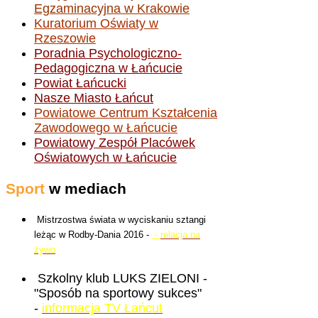
Egzaminacyjna w Krakowie
Kuratorium Oświaty w
Rzeszowie
Poradnia Psychologiczno-
Pedagogiczna w Łańcucie
Powiat Łańcucki
Nasze Miasto Łańcut
Powiatowe Centrum Kształcenia
Zawodowego w Łańcucie
Powiatowy Zespół Placówek
Oświatowych w Łańcucie
Sport
w mediach
Mistrzostwa świata w wyciskaniu sztangi
leżąc w Rodby-Dania 2016 -
-
relacja na
żywo
Szkolny klub LUKS ZIELONI -
"Sposób na sportowy sukces"
-
informacja TV Łańcut