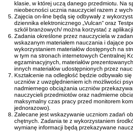
klasie, w której uczą danego przedmiotu. Na 
nieobecności ucznia nauczyciel razem z wych
Zajęcia on-line będą się odbywały z wykorzyst
dziennika elektronicznego „Vulcan” oraz Test
szkół branżowych/ można korzystać z aplikacj
Zadania określone przez nauczyciela w zadani
wskazanym materiałem nauczania i dające po
wykorzystaniem materiałów dostępnych na str
w tym na stronach internetowych Centralnej K
egzaminacyjnych, materiałów prezentowanych w 
innych materiałów udostępnionych przez nauc
Kształcenie na odległość będzie odbywało si
uczniów z uwzględnieniem ich możliwości psy
nadmiernego obciążania uczniów przekazywan
nauczycieli przedmiotów oraz nadmierne obci
maksymalny czas pracy przed monitorem kompu
jednorazowo).
Zalecane jest wskazywanie uczniom zadań o
chętnych. Zadania te z wykorzystaniem środk
wymianę informacji będą przekazywane naucz