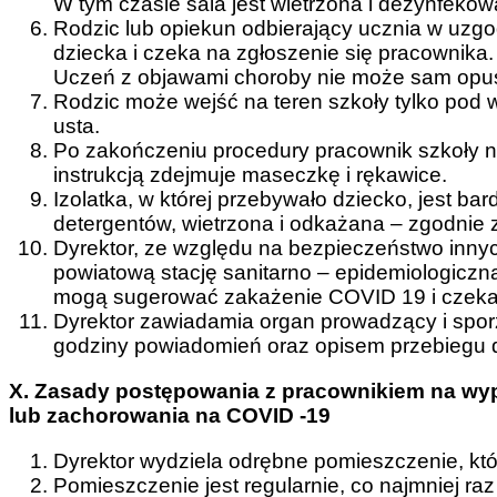
W tym czasie sala jest wietrzona i dezynfekow
Rodzic lub opiekun odbierający ucznia w uzg
dziecka i czeka na zgłoszenie się pracownika.
Uczeń z objawami choroby nie może sam opuś
Rodzic może wejść na teren szkoły tylko pod
usta.
Po zakończeniu procedury pracownik szkoły n
instrukcją zdejmuje maseczkę i rękawice.
Izolatka, w której przebywało dziecko, jest b
detergentów, wietrzona i odkażana – zgodnie z 
Dyrektor, ze względu na bezpieczeństwo innych
powiatową stację sanitarno – epidemiologiczną
mogą sugerować zakażenie COVID 19 i czeka na
Dyrektor zawiadamia organ prowadzący i spor
godziny powiadomień oraz opisem przebiegu dz
X. Zasady postępowania z pracownikiem na wy
lub zachorowania na COVID -19
Dyrektor wydziela odrębne pomieszczenie, któr
Pomieszczenie jest regularnie, co najmniej ra