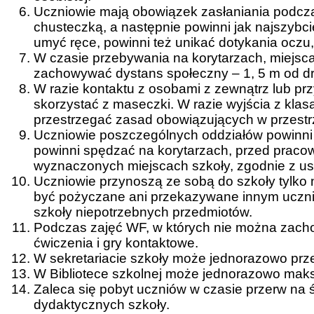
Uczniowie mają obowiązek zasłaniania podczas 
chusteczką, a następnie powinni jak najszybc
umyć ręce, powinni też unikać dotykania oczu,
W czasie przebywania na korytarzach, miejsc
zachowywać dystans społeczny – 1, 5 m od dr
W razie kontaktu z osobami z zewnątrz lub prz
skorzystać z maseczki. W razie wyjścia z klas
przestrzegać zasad obowiązujących w przestrz
Uczniowie poszczególnych oddziałów powinni 
powinni spędzać na korytarzach, przed pracow
wyznaczonych miejscach szkoły, zgodnie z ust
Uczniowie przynoszą ze sobą do szkoły tylko n
być pożyczane ani przekazywane innym ucznio
szkoły niepotrzebnych przedmiotów.
Podczas zajęć WF, w których nie można zach
ćwiczenia i gry kontaktowe.
W sekretariacie szkoły może jednorazowo pr
W Bibliotece szkolnej może jednorazowo mak
Zaleca się pobyt uczniów w czasie przerw na
dydaktycznych szkoły.