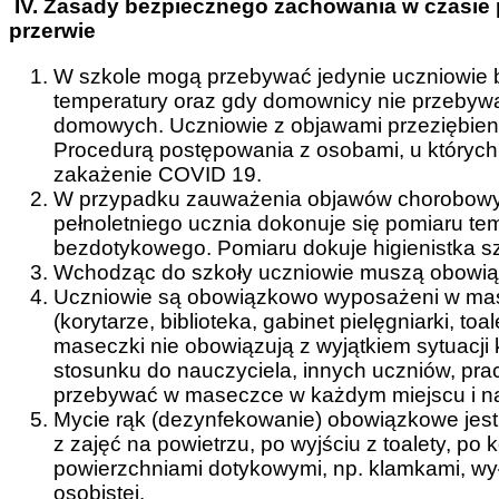
IV.
Zasady bezpiecznego zachowania w czasie p
przerwie
W szkole mogą przebywać jedynie uczniowie
temperatury oraz gdy domownicy nie przebywa
domowych. Uczniowie z objawami przeziębieni
Procedurą postępowania z osobami, u któryc
zakażenie COVID 19.
W przypadku zauważenia objawów chorobowy
pełnoletniego ucznia dokonuje się pomiaru te
bezdotykowego. Pomiaru dokuje higienistka s
Wchodząc do szkoły uczniowie muszą obowią
Uczniowie są obowiązkowo wyposażeni w mas
(korytarze, biblioteka, gabinet pielęgniarki, toa
maseczki nie obowiązują z wyjątkiem sytuacji
stosunku do nauczyciela, innych uczniów, pr
przebywać w maseczce w każdym miejscu i na
Mycie rąk (dezynfekowanie) obowiązkowe jest 
z zajęć na powietrzu, po wyjściu z toalety, po
powierzchniami dotykowymi, np. klamkami, wył
osobistej.