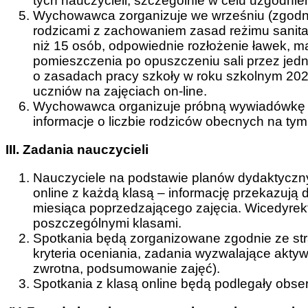
tych nauczycieli, szczególnie w celu uzgodni
Wychowawca zorganizuje we wrześniu (zgodn
rodzicami z zachowaniem zasad reżimu sanitar
niż 15 osób, odpowiednie rozłożenie ławek, ma
pomieszczenia po opuszczeniu sali przez jedn
o zasadach pracy szkoły w roku szkolnym 202
uczniów na zajęciach on-line.
Wychowawca organizuje próbną wywiadówkę onl
informacje o liczbie rodziców obecnych na tym
III. Zadania nauczycieli
Nauczyciele na podstawie planów dydaktyczny
online z każdą klasą – informację przekazują 
miesiąca poprzedzającego zajęcia. Wicedyrek
poszczególnymi klasami.
Spotkania będą zorganizowane zgodnie ze str
kryteria oceniania, zadania wyzwalające akty
zwrotna, podsumowanie zajęć).
Spotkania z klasą online będą podlegały obs