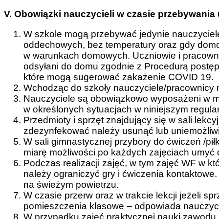
V. Obowiązki nauczycieli w czasie przebywania u
W szkole mogą przebywać jedynie nauczycie
oddechowych, bez temperatury oraz gdy domow
w warunkach domowych. Uczniowie i pracownic
odsyłani do domu zgodnie z Procedurą postęp
które mogą sugerować zakażenie COVID 19.
Wchodząc do szkoły nauczyciele/pracownicy
Nauczyciele są obowiązkowo wyposażeni w mas
w określonych sytuacjach w niniejszym regul
Przedmioty i sprzęt znajdujący się w sali lekc
zdezynfekować należy usunąć lub uniemożliwi
W sali gimnastycznej przybory do ćwiczeń /piłk
miarę możliwości po każdych zajęciach umyć
Podczas realizacji zajęć, w tym zajęć WF w 
należy ograniczyć gry i ćwiczenia kontaktowe
na świeżym powietrzu.
W czasie przerw oraz w trakcie lekcji jeżeli s
pomieszczenia klasowe – odpowiada nauczycie
W przypadku zajęć praktycznej nauki zawodu s