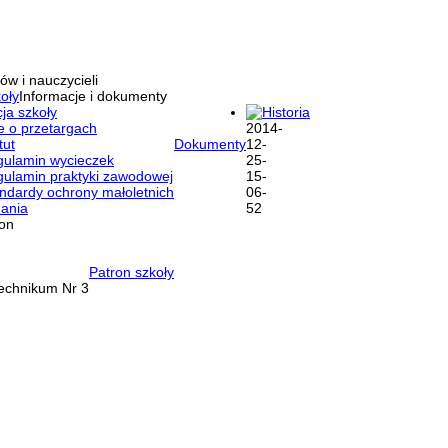
ów i nauczycieli
oły
Informacje i dokumenty
ja szkoły
Historia
e o przetargach
tut
Dokumenty
ulamin wycieczek
ulamin praktyki zawodowej
ndardy ochrony małoletnich
ania
ron
Patron szkoły
Technikum Nr 3