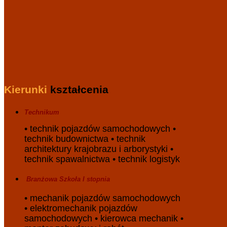
Kierunki
kształcenia
Technikum
• technik pojazdów samochodowych •
technik budownictwa • technik
architektury krajobrazu i arborystyki •
technik spawalnictwa • technik logistyk
Branżowa
S
zkoła
I stopnia
• mechanik pojazdów samochodowych
• elektromechanik pojazdów
samochodowych • kierowca mechanik •