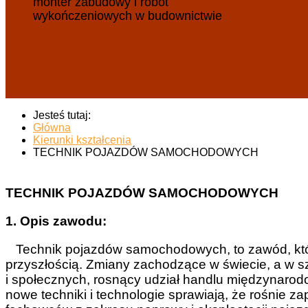
monter zabudowy i robót
wykończeniowych w budownictwie
Jesteś tutaj:
Główna
Kierunki kształcenia
TECHNIK POJAZDÓW SAMOCHODOWYCH
TECHNIK POJAZDÓW SAMOCHODOWYCH
1. Opis zawodu:
Technik pojazdów samochodowych, to zawód, który
przyszłością. Zmiany zachodzące w świecie, a w s
i społecznych, rosnący udział handlu międzynarod
nowe techniki i technologie sprawiają, że rośnie 