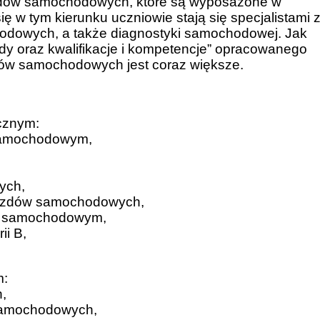
azdów samochodowych, które są wyposażone w
ię w tym kierunku uczniowie stają się specjalistami 
hodowych, a także diagnostyki samochodowej. Jak
y oraz kwalifikacje i kompetencje” opracowanego
ów samochodowych jest coraz większe.
cznym:
 samochodowym,
ych,
ojazdów samochodowych,
em samochodowym,
ii B,
m:
,
w samochodowych,