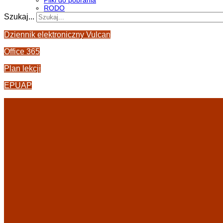
Pliki do pobrania
RODO
Szukaj...
Dziennik elektroniczny Vulcan
Office 365
Plan lekcji
EPUAP