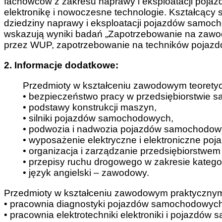
fachowców z zakresu naprawy i eksploatacji poj
elektronikę i nowoczesne technologie. Kształcący s
dziedziny naprawy i eksploatacji pojazdów samoc
wskazują wyniki badań „Zapotrzebowanie na zawod
przez WUP, zapotrzebowanie na techników pojazd
2. Informacje dodatkowe:
Przedmioty w kształceniu zawodowym teorety
• bezpieczeństwo pracy w przedsiębiorstwie
• podstawy konstrukcji maszyn,
• silniki pojazdów samochodowych,
• podwozia i nadwozia pojazdów samochodow
• wyposażenie elektryczne i elektroniczne p
• organizacja i zarządzanie przedsiębiorstw
• przepisy ruchu drogowego w zakresie kategor
• język angielski – zawodowy.
Przedmioty w kształceniu zawodowym praktyczny
• pracownia diagnostyki pojazdów samochodowych
• pracownia elektrotechniki elektroniki i pojazdó