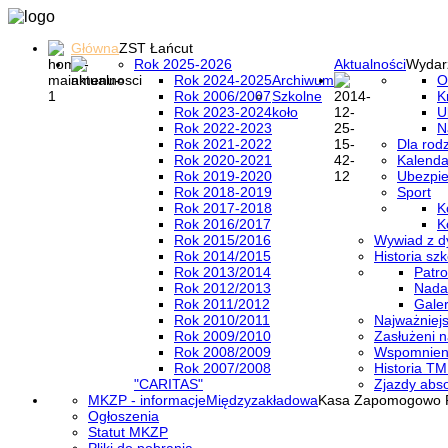
Główna
ZST Łańcut
Rok 2025-2026
Aktualności
Wydar
Rok 2024-2025
Archiwum
O
Rok 2006/2007
Szkolne
K
Rok 2023-2024
koło
U
Rok 2022-2023
N
Rok 2021-2022
Dla rod
Rok 2020-2021
Kalenda
Rok 2019-2020
Ubezpi
Rok 2018-2019
Sport
Rok 2017-2018
K
Rok 2016/2017
K
Rok 2015/2016
Wywiad z d
Rok 2014/2015
Historia szk
Rok 2013/2014
Patro
Rok 2012/2013
Nada
Rok 2011/2012
Galer
Rok 2010/2011
Najważniejs
Rok 2009/2010
Zasłużeni n
Rok 2008/2009
Wspomnieni
Rok 2007/2008
Historia TM
"CARITAS"
Zjazdy abs
MKZP - informacje
Międzyzakładowa
Kasa Zapomogowo 
Ogłoszenia
Statut MKZP