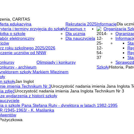
zenia, CARITAS
ferta edukacyjna
Rekrutacja 2025
Informacje
Dla uczni
ryteria i terminy przyjęcia do szkoły
Erasmus +
Organizacja Szk
lotka o szkole
Dla ucznia
Ogranizac
abór elektroniczny
Dla nauczyciela
Informacj
ziców
Sta
rz roku szkolnego 2025/2026
Reg
eczenie uczniów od NNW
Reg
Sta
onkursy
Olimpiady i konkursy
Sprawozd
onkursy - archiwum
Szkoły
Historia, Pat
yrektorem szkoły Markiem Miezinem
oły
n szkoły
Jan Inglot
nie imienia Technikum Nr 3
Uroczystość nadania imienia Jana Inglota 
ia zdjęć
Uroczystość nadania imienia Jana Inglota Technikum Nr 3
ze wydarzenia z historii szkoły
auczyciele
a o szkole Pana Stefana Ruty - dyrektora w latach 1982-1995
R /1945-1963/ - K. Maślanka
olwentów
Pożyczkowa