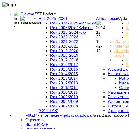
Główna
ZST Łańcut
Rok 2025-2026
Aktualności
Wydar
Rok 2024-2025
Archiwum
O
Rok 2006/2007
Szkolne
K
Rok 2023-2024
koło
U
Rok 2022-2023
N
Rok 2021-2022
Dla rod
Rok 2020-2021
Kalenda
Rok 2019-2020
Ubezpi
Rok 2018-2019
Sport
Rok 2017-2018
K
Rok 2016/2017
K
Rok 2015/2016
Wywiad z d
Rok 2014/2015
Historia szk
Rok 2013/2014
Patro
Rok 2012/2013
Nada
Rok 2011/2012
Galer
Rok 2010/2011
Najważniejs
Rok 2009/2010
Zasłużeni n
Rok 2008/2009
Wspomnieni
Rok 2007/2008
Historia TM
"CARITAS"
Zjazdy abs
MKZP - informacje
Międzyzakładowa
Kasa Zapomogowo 
Ogłoszenia
Statut MKZP