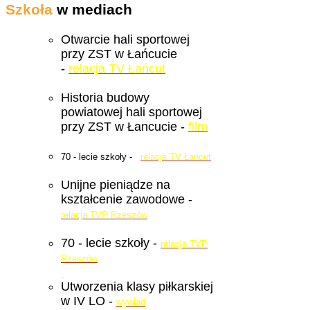
Szkoła
w mediach
Otwarcie hali sportowej
przy ZST w Łańcucie
-
relacja TV Łańcut
Historia budowy
powiatowej hali sportowej
przy ZST w Łancucie -
film
70 - lecie szkoły -
relacja TV Łańcut
Unijne pieniądze na
kształcenie zawodowe -
relacja TVP Rzeszów
70 - lecie szkoły -
relacja TVP
Rzeszów
Utworzenia klasy piłkarskiej
w IV LO -
wywiad