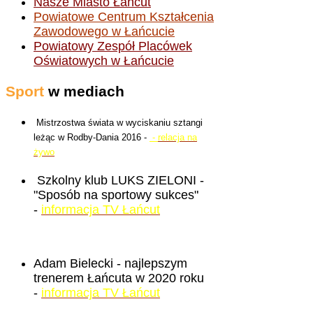
Nasze Miasto Łańcut
Powiatowe Centrum Kształcenia
Zawodowego w Łańcucie
Powiatowy Zespół Placówek
Oświatowych w Łańcucie
Sport
w mediach
Mistrzostwa świata w wyciskaniu sztangi
leżąc w Rodby-Dania 2016 -
-
relacja na
żywo
Szkolny klub LUKS ZIELONI -
"Sposób na sportowy sukces"
-
informacja TV Łańcut
Adam Bielecki - najlepszym
trenerem Łańcuta w 2020 roku
-
informacja TV Łańcut